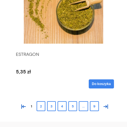
ESTRAGON
5,35 zł
Do koszyka
«
»
1
2
3
4
5
...
9